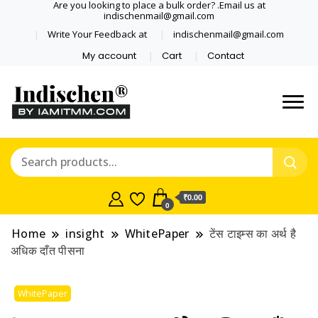
Are you looking to place a bulk order? .Email us at
indischenmail@gmail.com
Write Your Feedback at
indischenmail@gmail.com
My account
Cart
Contact
Dental tools, Copper and medical
Dental Solutions,
grade stainless steel tongue
Clinics, Dentist,
scraper cleaner wholesaler,
retailer accepts online order from
Shop Dental
India and internationally online
₹0.00
0
and shipping globally* for bulk
Products,
order and small orders
Home
insight
WhitePaper
टेंस टाइम्स का अर्थ है
Wholesale Tongue
अधिक दाँत पीसना
Cleaners, Copper &
WhitePaper