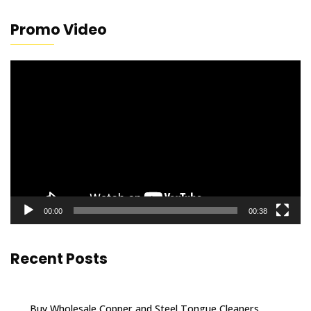
Promo Video
Video
Player
00:00
00:38
Recent Posts
Buy Wholesale Copper and Steel Tongue Cleaners