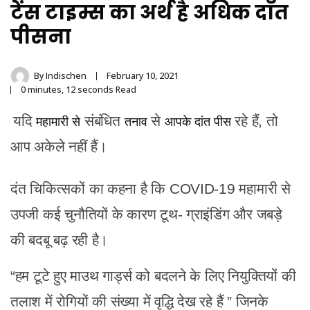
Stainless Steel
टेंस टाइम्स का अर्थ है अधिक दाँत
Tongue Cleaner
पीसना
Wholesaler –
By
Indischen
February 10, 2021
0 minutes, 12 seconds Read
Indischen®
यदि
महामारी से
संबंधित
तनाव
से
आपके दांत पीस
रहे हैं, तो
आप अकेले नहीं हैं।
दंत चिकित्सकों का कहना
है कि COVID-19 महामारी से
उपजी कई चुनौतियों के कारण
टूथ-
ग्राइंडिंग और जबड़े
की बदबू बढ़ रही है।
“हम टूटे हुए
माउथ
गार्ड्स
को बदलने के लिए नियुक्तियों की
तलाश में रोगियों की संख्या में वृद्धि देख रहे हैं
” जिनके