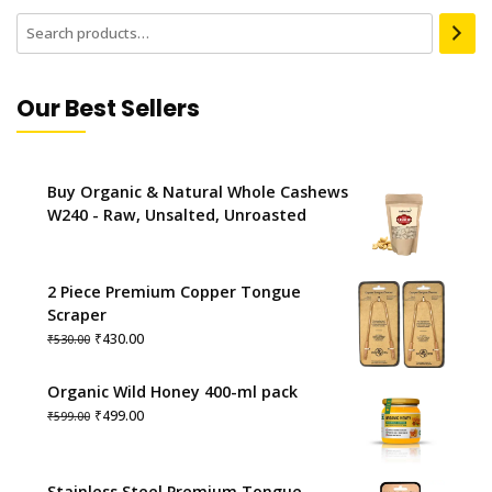
Our Best Sellers
Buy Organic & Natural Whole Cashews
W240 - Raw, Unsalted, Unroasted
2 Piece Premium Copper Tongue
Scraper
Original
Current
₹
430.00
₹
530.00
price
price
was:
is:
Organic Wild Honey 400-ml pack
₹530.00.
₹430.00.
Original
Current
₹
499.00
₹
599.00
price
price
was:
is:
₹599.00.
₹499.00.
Stainless Steel Premium Tongue